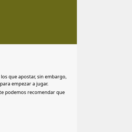
 los que apostar, sin embargo,
 para empezar a jugar.
ue te podemos recomendar que