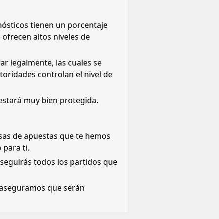
ósticos tienen un porcentaje
 ofrecen altos niveles de
ar legalmente, las cuales se
oridades controlan el nivel de
 estará muy bien protegida.
asas de apuestas que te hemos
para ti.
nseguirás todos los partidos que
e aseguramos que serán