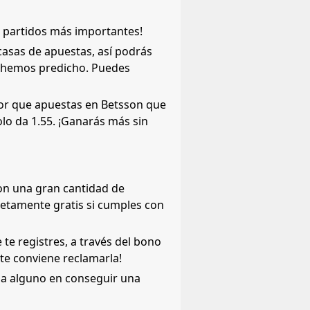
s partidos más importantes!
asas de apuestas, así podrás
ue hemos predicho. Puedes
ejor que apuestas en Betsson que
lo da 1.55. ¡Ganarás más sin
on una gran cantidad de
letamente gratis si cumples con
e registres, a través del bono
 te conviene reclamarla!
ma alguno en conseguir una