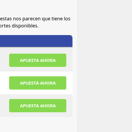
estas nos parecen que tiene los
rtes disponibles.
APUESTA AHORA
APUESTA AHORA
APUESTA AHORA