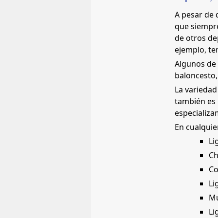
A pesar de 
que siempre
de otros de
ejemplo, te
Algunos de 
baloncesto,
La variedad
también es 
especializa
En cualquie
Li
Ch
Co
Li
Mu
Li