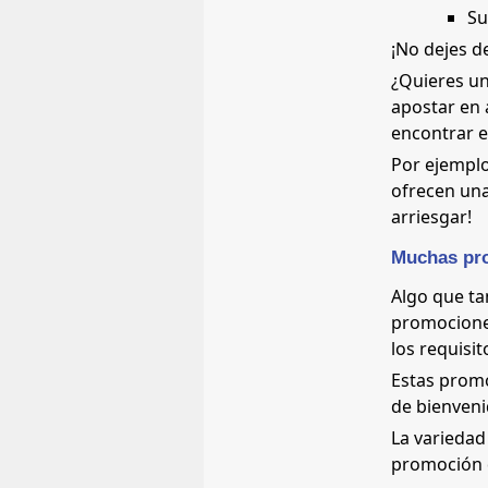
Su
¡No dejes d
¿Quieres un
apostar en 
encontrar e
Por ejemplo
ofrecen una
arriesgar!
Muchas pro
Algo que ta
promociones
los requisit
Estas promo
de bienveni
La variedad
promoción q