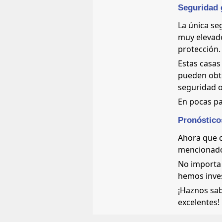
Seguridad 
La única se
muy elevado
protección.
Estas casas
pueden obte
seguridad o
En pocas pa
Pronóstico
Ahora que c
mencionado,
No importa 
hemos inve
¡Haznos sab
excelentes!