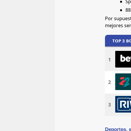
Sp
88
Por supuest
mejores ser
TOP 3 
1
2
3
Deportes, 